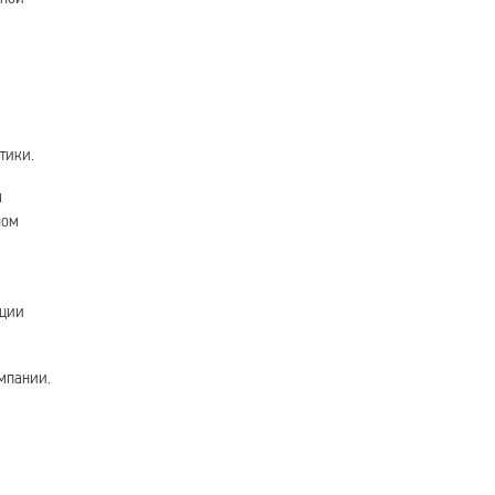
тики.
ы
ном
ации
мпании.
м