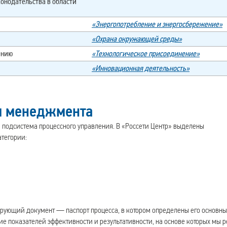
конодательства в области
«Энергопотребление и энергосбережение»
«Охрана окружающей среды»
ению
«Технологическое присоединение»
«Инновационная деятельность»
м менеджмента
 подсистема процессного управления. В «Россети Центр» выделены
атегории:
ирующий документ — паспорт процесса, в котором определены его основн
ие показателей эффективности и результативности, на основе которых мы 