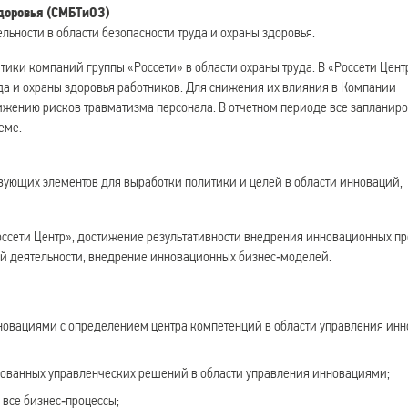
доровья (СМБТиОЗ)
льности в области безопасности труда и охраны здоровья.
тики компаний группы «Россети» в области охраны труда. В «Россети Цент
да и охраны здоровья работников. Для снижения их влияния в Компании
жению рисков травматизма персонала. В отчетном периоде все запланир
еме.
ующих элементов для выработки политики и целей в области инноваций,
ссети Центр», достижение результативности внедрения инновационных пр
й деятельности, внедрение инновационных бизнес‑моделей.
нновациями с определением центра компетенций в области управления ин
нованных управленческих решений в области управления инновациями;
все бизнес‑процессы;