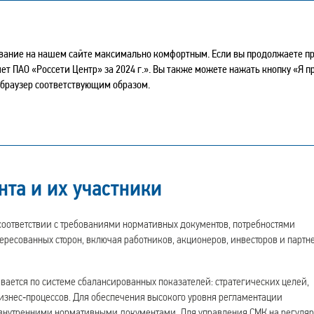
Интегрированный годовой отчет – 2024
ывание на нашем сайте максимально комфортным. Если вы продолжаете про
тчет ПАО «Россети Центр» за 2024 г.». Вы также можете нажать кнопку «Я 
та
 браузер соответствующим образом.
 менеджмента, которые дополняют друг друга и регламентируют
та и их участники
соответствии с требованиями нормативных документов, потребностями
ресованных сторон, включая работников, акционеров, инвесторов и партн
вается по системе сбалансированных показателей: стратегических целей,
бизнес‑процессов. Для обеспечения высокого уровня регламентации
 внутренними нормативными документами. Для управления СМК на регуля