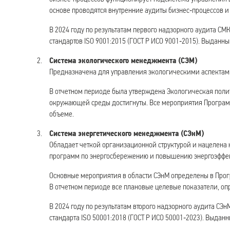
основе проводятся внутренние аудиты бизнес‑процессов и
В 2024 году по результатам первого надзорного аудита С
стандартов ISO 9001:2015 (ГОСТ Р ИСО 9001‑2015). Выданн
Система экологического менеджмента (СЭМ)
Предназначена для управления экологическими аспектами
В отчетном периоде была утверждена Экологическая поли
окружающей среды достигнуты. Все мероприятия Програм
объеме.
Система энергетического менеджмента (СЭнМ)
Обладает четкой организационной структурой и нацелена
программ по энергосбережению и повышению энергоэффе
Основные мероприятия в области СЭнМ определены в Про
В отчетном периоде все плановые целевые показатели, о
В 2024 году по результатам второго надзорного аудита С
стандарта ISO 50001:2018 (ГОСТ Р ИСО 50001‑2023). Выдан