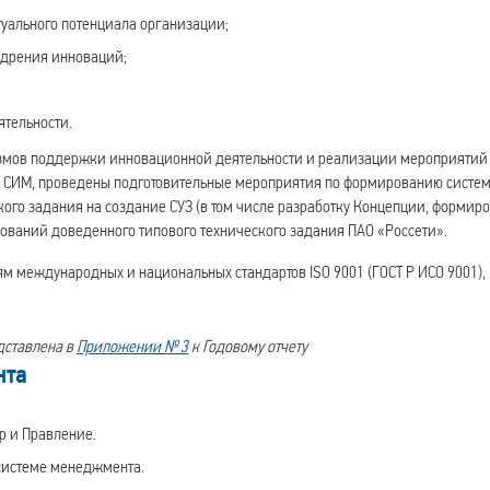
уального потенциала организации;
едрения инноваций;
тельности.
низмов поддержки инновационной деятельности и реализации мероприятий
 СИМ, проведены подготовительные мероприятия по формированию систе
кого задания на создание СУЗ (в том числе разработку Концепции, формир
ований доведенного типового технического задания ПАО «Россети».
 международных и национальных стандартов ISO 9001 (ГОСТ Р ИСО 9001), 
дставлена в
Приложении № 3
к Годовому отчету
нта
р и Правление.
 системе менеджмента.