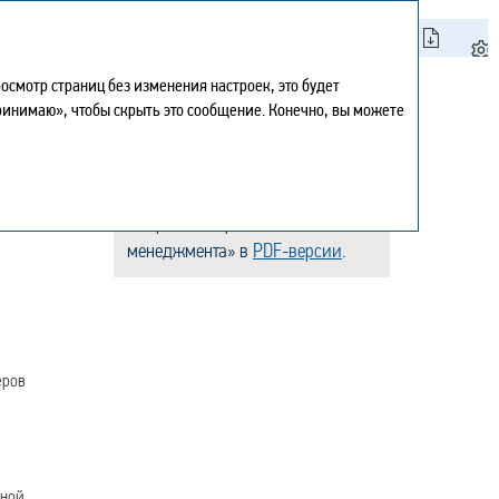
Искать
смотр страниц без изменения настроек, это будет
Мой отчет
0
принимаю», чтобы скрыть это сообщение. Конечно, вы можете
Версия для печати
Скачать в PDF страницы
Центр загрузки
История
Карта сайта
Подробнее о разделе «Системы
Поделиться
менеджмента»
в
PDF-версии
.
Обратная связь
еров
рной