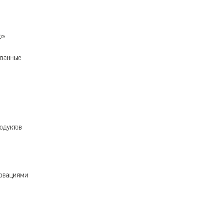
р»
ованные
одуктов
новациями