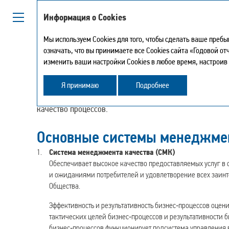
Информация о Cookies
Мы используем Cookies для того, чтобы сделать ваше преб
означать, что вы принимаете все Cookies сайта «Годовой о
Системы менеджмен
изменить ваши настройки Cookies в любое время, настроив
Я принимаю
Подробнее
В Компании внедрены и действуют различные системы
качество процессов.
Основные системы менеджмен
Система менеджмента качества (СМК)
Обеспечивает высокое качество предоставляемых услуг в 
и ожиданиями потребителей и удовлетворение всех заинте
Общества.
Эффективность и результативность бизнес‑процессов оцени
тактических целей бизнес‑процессов и результативности 
бизнес‑процессов функционирует подсистема управления