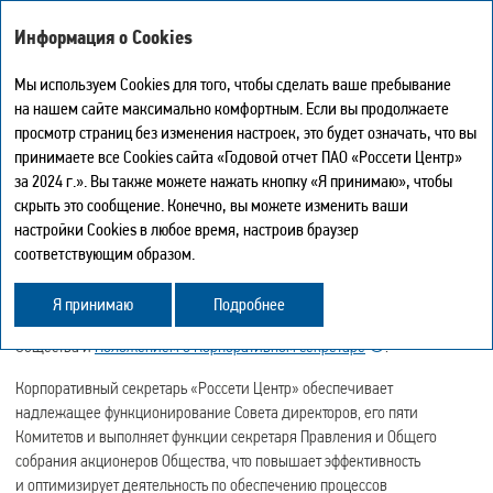
Интегрированный годовой отчет – 2024
Информация о Cookies
Мы используем Cookies для того, чтобы сделать ваше пребывание
Корпоративный секретарь
на нашем сайте максимально комфортным. Если вы продолжаете
Мой отчет
0
просмотр страниц без изменения настроек, это будет означать, что вы
Искать
Версия для печати
принимаете все Cookies сайта «Годовой отчет ПАО «Россети Центр»
Скачать в PDF страницы
за 2024 г.». Вы также можете нажать кнопку «Я принимаю», чтобы
Основная цель деятельности Корпоративного секретаря —
Центр загрузки
скрыть это сообщение. Конечно, вы можете изменить ваши
История
поддерживать эффективное взаимодействие между
настройки Cookies в любое время, настроив браузер
Карта сайта
акционерами, Советом директоров и исполнительным
соответствующим образом.
Поделиться
руководством.
Обратная связь
Я принимаю
Подробнее
Деятельность Корпоративного секретаря регулируется Уставом
Общества и
Положением о Корпоративном секретаре
.
Корпоративный секретарь «Россети Центр» обеспечивает
надлежащее функционирование Совета директоров, его пяти
Комитетов и выполняет функции секретаря Правления и Общего
собрания акционеров Общества, что повышает эффективность
и оптимизирует деятельность по обеспечению процессов